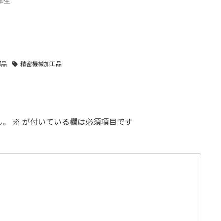
幸生
部品
精密機械加工品
ん。
※
が付いている欄は必須項目です