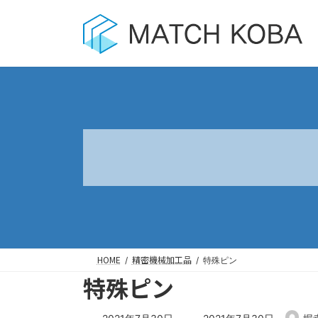
コ
ナ
ン
ビ
テ
ゲ
ン
ー
ツ
シ
へ
ョ
ス
ン
キ
に
ッ
移
プ
動
HOME
精密機械加工品
特殊ピン
特殊ピン
最