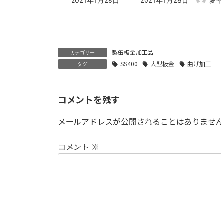
2021年1月28日
2021年1月28日
堀
終
更
新
日
時
製缶板金加工品
:
カテゴリー
SS400
大型板金
曲げ加工
タグ
コメントを残す
メールアドレスが公開されることはありませ
コメント
※