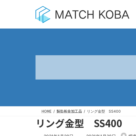
コ
ナ
ン
ビ
テ
ゲ
ン
ー
ツ
シ
へ
ョ
ス
ン
キ
に
ッ
移
プ
動
HOME
製缶板金加工品
リング金型 SS400
リング金型 SS400
最