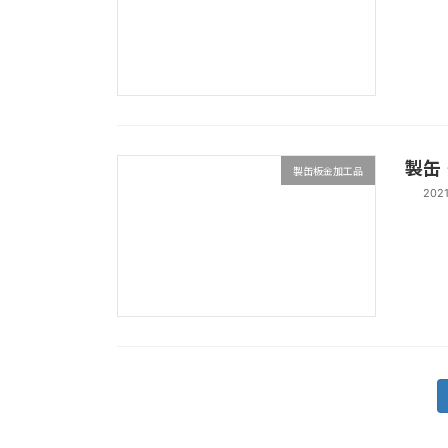
製缶
製缶板金加工品
202
投
稿