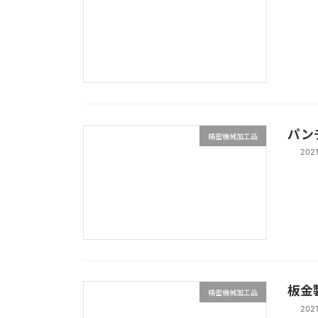
パン
精密機械加工品
202
板金製
精密機械加工品
202