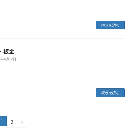
続きを読む
・板金
1年4月12日
続きを読む
固
固
1
2
»
定
定
ペ
ペ