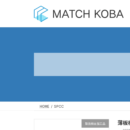
コ
ナ
ン
ビ
テ
ゲ
ン
ー
ツ
シ
へ
ョ
ス
ン
キ
に
ッ
移
プ
動
HOME
SPCC
薄板
製缶板金加工品