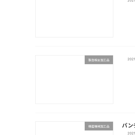
202
202
製缶板金加工品
パン
精密機械加工品
202