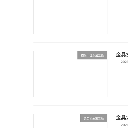
金具
樹脂・ゴム加工品
202
金具
製缶板金加工品
202