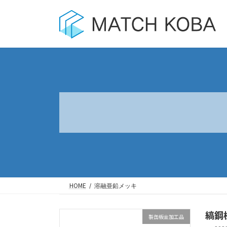
コ
ナ
ン
ビ
テ
ゲ
ン
ー
ツ
シ
へ
ョ
ス
ン
キ
に
ッ
移
プ
動
HOME
溶融亜鉛メッキ
縞鋼
製缶板金加工品